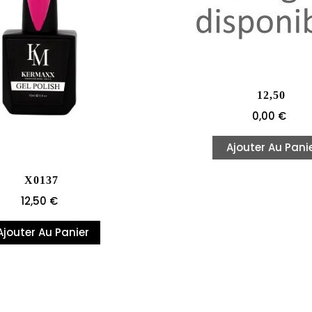
12,50
Prix
0,00 €
Ajouter Au Pani
X0137
Prix
12,50 €
Ajouter Au Panier