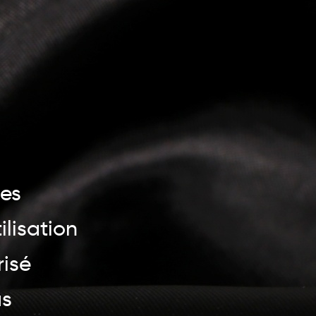
les
ilisation
isé
us