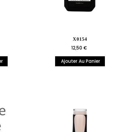
X0154
Prix
12,50 €
er
Ajouter Au Panier