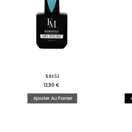
X0152
Prix
12,50 €
Ajouter Au Panier