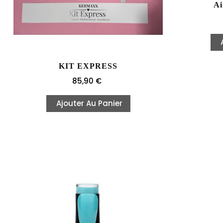
Ai
KIT EXPRESS
Prix
85,90 €
Ajouter Au Panier