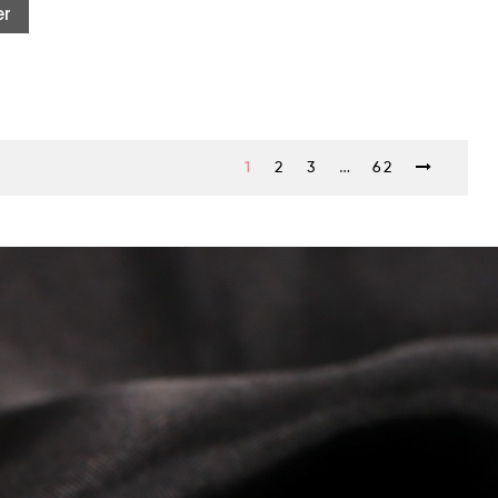
er
…
1
2
3
62