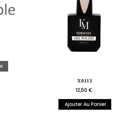
er
X0113
Prix
12,50 €
Ajouter Au Panier