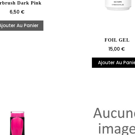
rbrush Dark Pink
Prix
6,50 €
Ajouter Au Panier
FOIL GEL
Prix
15,00 €
Ajouter Au Pani