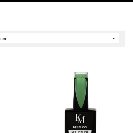

ence