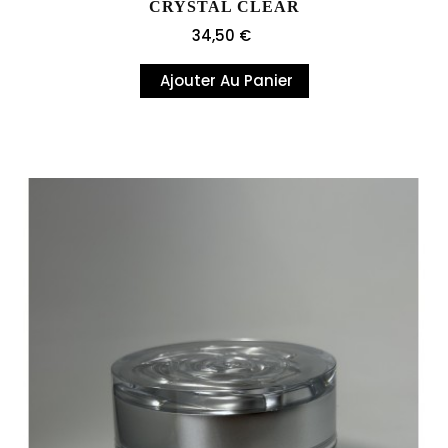
CRYSTAL CLEAR
Prix
34,50 €
Ajouter Au Panier