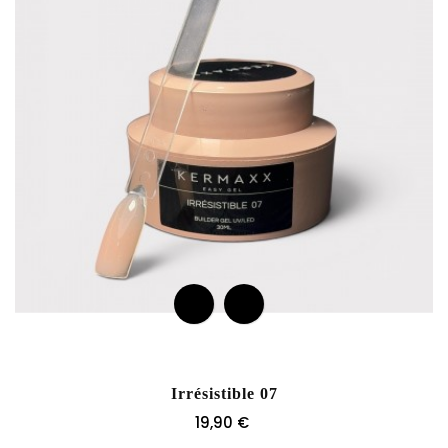
Irrésistible 07
Prix
19,90 €