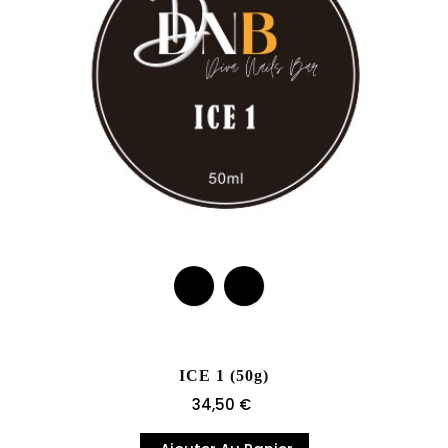
ICE 1 (50g)
Prix
34,50 €