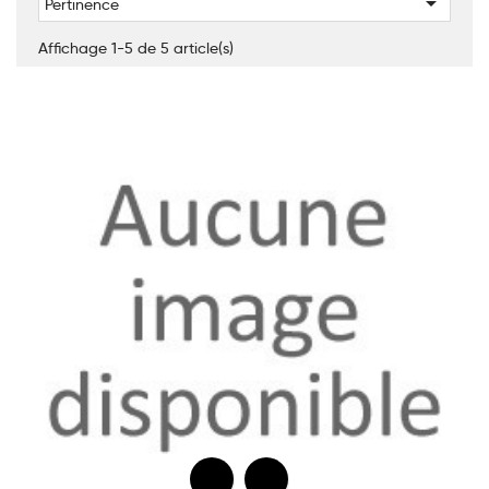

Pertinence
Affichage 1-5 de 5 article(s)