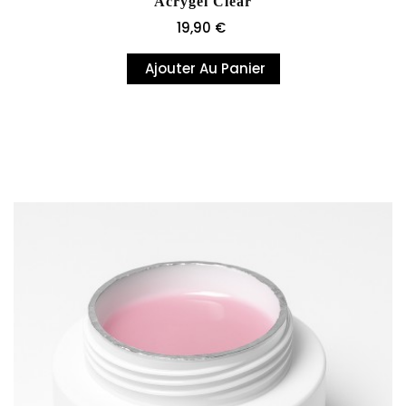
Acrygel Clear
Prix
19,90 €
Ajouter Au Panier