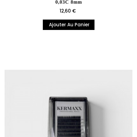
0,03C 8mm
Prix
12,60 €
Ajouter Au Panier