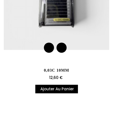
0,03C 10MM
Prix
12,60 €
Ajouter Au Panier