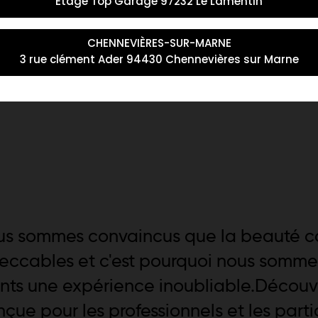
Étage Top Garage 97232 Le Lamentin
6,50 €
Ajouter Au Panier
A
CHENNEVIÈRES-SUR-MARNE
ier
3 rue clément Ader 94430 Chennevières sur Marne
us sommes convaincus que la beauté 
eccables et c'est pourquoi nous sommes 
ents une expérience inoubliable.Décou
çue pour les professionnels et les partic