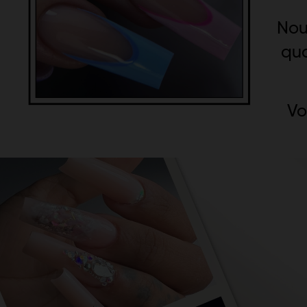
Nou
qua
Vo