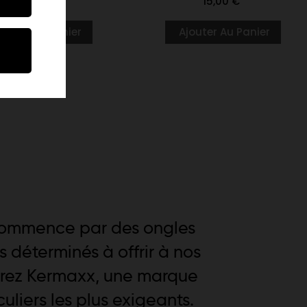
5,00 €
15,00 €
jouter Au Panier
Ajouter Au Panier
commence par des ongles
déterminés à offrir à nos
vrez Kermaxx, une marque
uliers les plus exigeants.