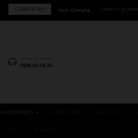
COMPTE PRO
Livraison gratuit
Mon Compte
APPELEZ-NOUS
0596 00 98 35
ACCESSOIRES
ACRYLIQUE
NAILS ART
M
CILS
NOS KITS