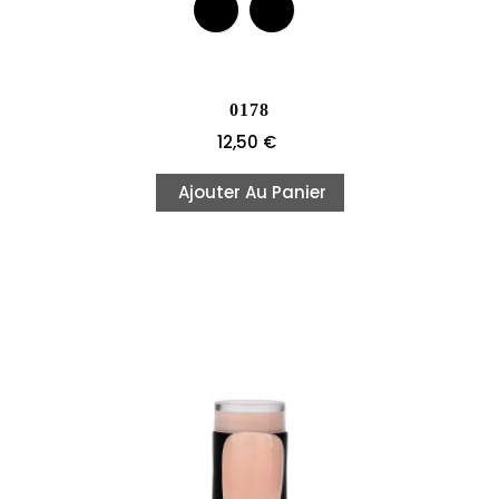
0178
Prix
12,50 €
Ajouter Au Panier