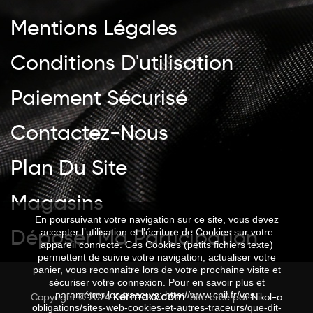
Mentions Légales
Conditions D'utilisation
Paiement Sécurisé
Contactez-Nous
Plan Du Site
Magasins
En poursuivant votre navigation sur ce site, vous devez
Déposer Ma Participation
accepter l’utilisation et l'écriture de Cookies sur votre
appareil connecté. Ces Cookies (petits fichiers texte)
permettent de suivre votre navigation, actualiser votre
panier, vous reconnaitre lors de votre prochaine visite et
sécuriser votre connexion. Pour en savoir plus et
Kermaxx.com
paramétrer les traceurs: http://www.cnil.fr/vos-
Copyright © 2024
. Site créé par
Nikol-a
obligations/sites-web-cookies-et-autres-traceurs/que-dit-