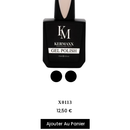
X0113
Prix
12,50 €
Ajouter Au Panier