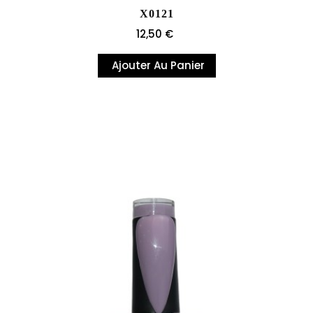
X0121
Prix
12,50 €
Ajouter Au Panier