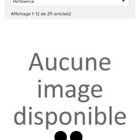

Pertinence
Affichage 1-12 de 211 article(s)