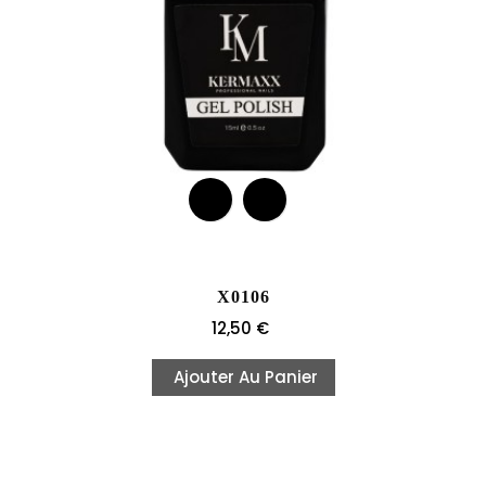
X0106
Prix
12,50 €
Ajouter Au Panier