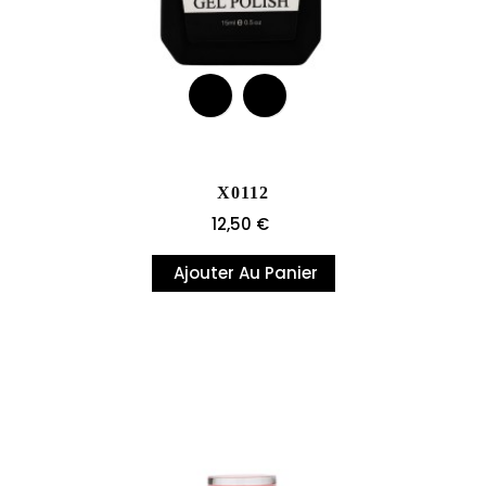
X0112
Prix
12,50 €
Ajouter Au Panier