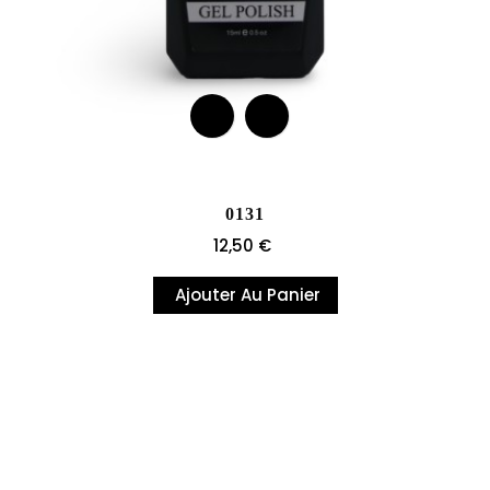
0131
Prix
12,50 €
Ajouter Au Panier