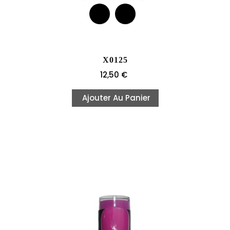
X0125
Prix
12,50 €
Ajouter Au Panier