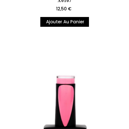
X0107
Prix
12,50 €
Ajouter Au Panier