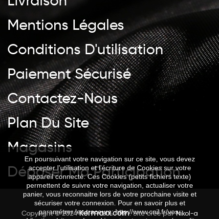
Livraison
Mentions Légales
Conditions D'utilisation
Paiement Sécurisé
Contactez-Nous
Plan Du Site
Magasins
En poursuivant votre navigation sur ce site, vous devez
Déposer Ma Participation
accepter l’utilisation et l'écriture de Cookies sur votre
appareil connecté. Ces Cookies (petits fichiers texte)
permettent de suivre votre navigation, actualiser votre
panier, vous reconnaitre lors de votre prochaine visite et
sécuriser votre connexion. Pour en savoir plus et
Kermaxx.com
paramétrer les traceurs: http://www.cnil.fr/vos-
Copyright © 2024
. Site créé par
Nikol-a