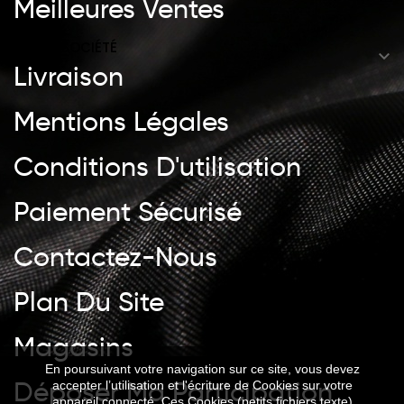
Meilleures Ventes
NOTRE SOCIÉTÉ

Livraison
Mentions Légales
Conditions D'utilisation
Paiement Sécurisé
Contactez-Nous
Plan Du Site
Magasins
En poursuivant votre navigation sur ce site, vous devez
Déposer Ma Participation
accepter l’utilisation et l'écriture de Cookies sur votre
appareil connecté. Ces Cookies (petits fichiers texte)